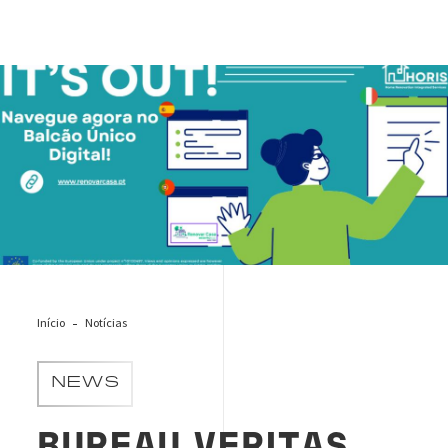
Horis_lancamento_renovar_casa
Início
Notícias
NEWS