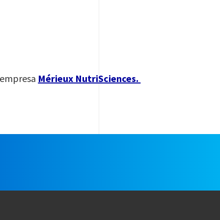
a empresa
Mérieux NutriSciences.
e